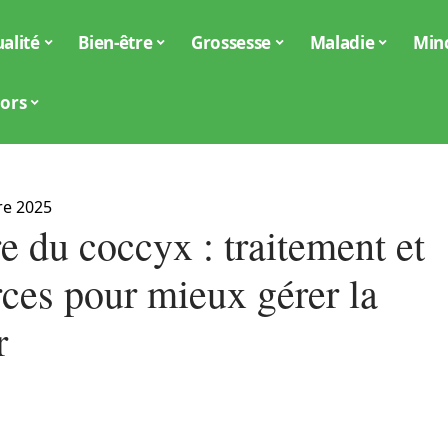
alité
Bien-être
Grossesse
Maladie
Min
iors
re 2025
e du coccyx : traitement et
rces pour mieux gérer la
r