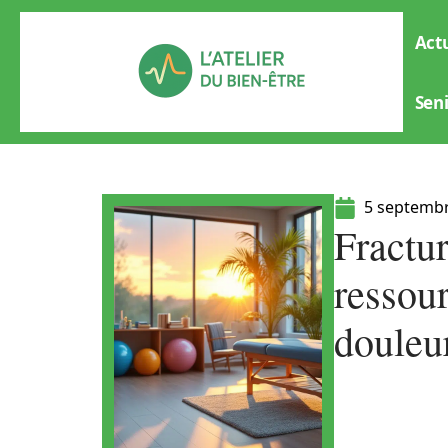
Actu
Sen
5 septemb
Fractur
ressou
douleu