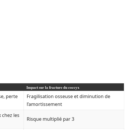
Impact sur la fracture du coccyx
e, perte
Fragilisation osseuse et diminution de
l’amortissement
 chez les
Risque multiplié par 3