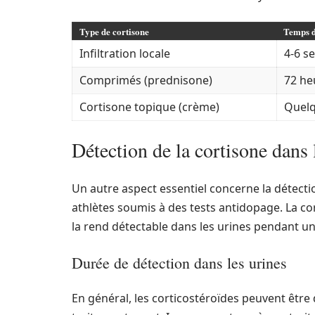
Type de cortisone
Temps d
Infiltration locale
4-6 s
Comprimés (prednisone)
72 he
Cortisone topique (crème)
Quelq
Détection de la cortisone dans 
Un autre aspect essentiel concerne la détectio
athlètes soumis à des tests antidopage. La cor
la rend détectable dans les urines pendant un
Durée de détection dans les urines
En général, les corticostéroïdes peuvent être