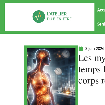
Actu
Sen
3 juin 2026
Les my
temps l
corps r