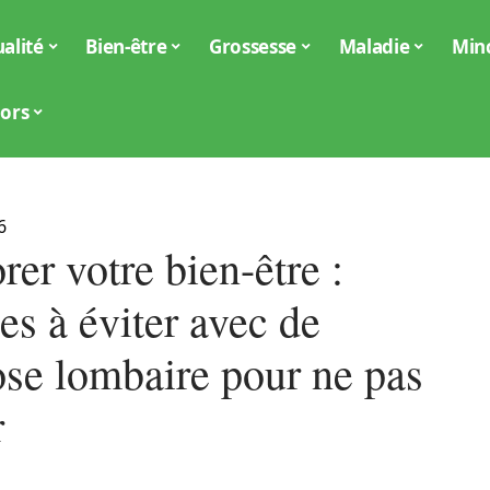
alité
Bien-être
Grossesse
Maladie
Min
iors
6
er votre bien-être :
es à éviter avec de
ose lombaire pour ne pas
r