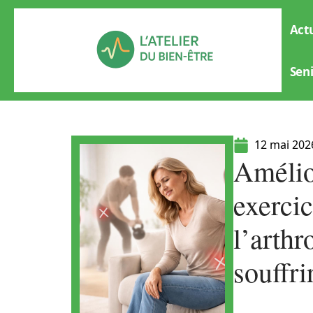
Actu
Sen
12 mai 202
Amélior
exercic
l’arthr
souffri