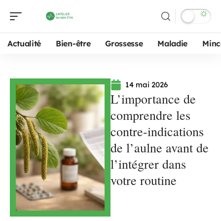
Actualité
Bien-être
Grossesse
Maladie
Minc
14 mai 2026
L’importance de
comprendre les
contre-indications
de l’aulne avant de
l’intégrer dans
votre routine