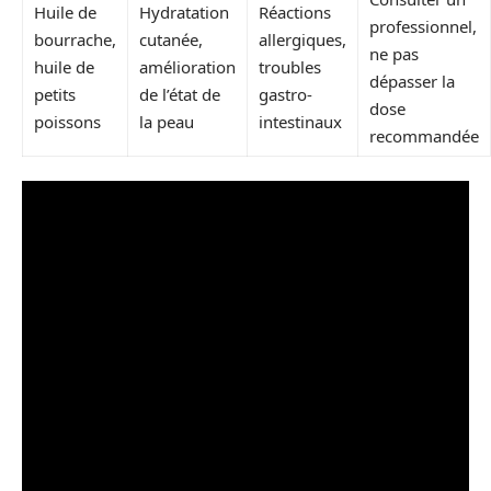
Huile de
Hydratation
Réactions
professionnel,
bourrache,
cutanée,
allergiques,
ne pas
huile de
amélioration
troubles
dépasser la
petits
de l’état de
gastro-
dose
poissons
la peau
intestinaux
recommandée