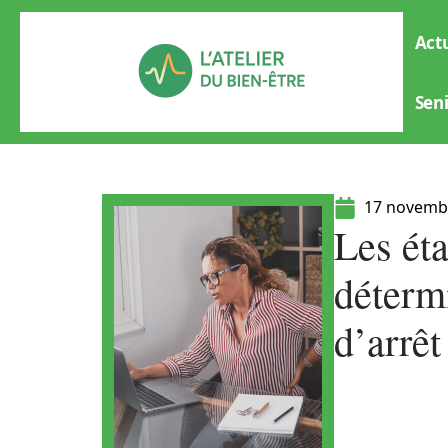
Actu
Sen
17 novemb
Les éta
déterm
d’arrêt