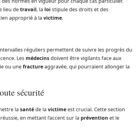
s des normes en vigueur pour chaque cas particulier.
e lieu de
travail
, la
loi
stipule des droits et des
tien approprié à la
victime
.
intervalles réguliers permettent de suivre les progrès du
scence. Les
médecins
doivent être vigilants face aux
nie ou une
fracture
aggravée, qui pourraient allonger la
toute sécurité
ettre la
santé
de la
victime
est crucial. Cette section
éussie, en mettant l’accent sur la
prévention
et le