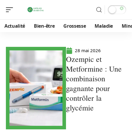
Actualité
Bien-être
Grossesse
Maladie
Min
28 mai 2026
Ozempic et
Metformine : Une
combinaison
gagnante pour
contrôler la
glycémie