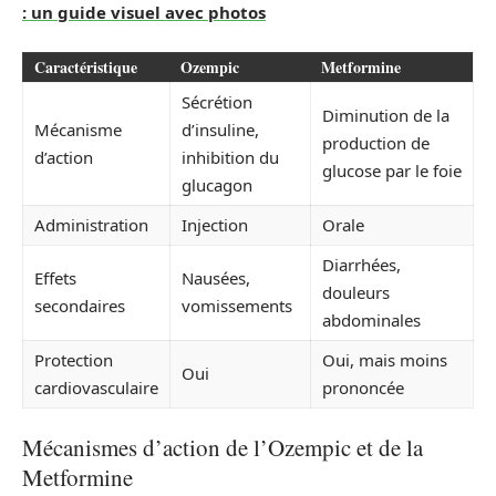
: un guide visuel avec photos
Caractéristique
Ozempic
Metformine
Sécrétion
Diminution de la
Mécanisme
d’insuline,
production de
d’action
inhibition du
glucose par le foie
glucagon
Administration
Injection
Orale
Diarrhées,
Effets
Nausées,
douleurs
secondaires
vomissements
abdominales
Protection
Oui, mais moins
Oui
cardiovasculaire
prononcée
Mécanismes d’action de l’Ozempic et de la
Metformine