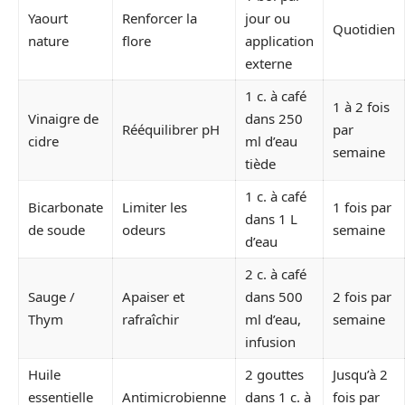
Yaourt
Renforcer la
jour ou
Quotidien
nature
flore
application
externe
1 c. à café
1 à 2 fois
Vinaigre de
dans 250
Rééquilibrer pH
par
cidre
ml d’eau
semaine
tiède
1 c. à café
Bicarbonate
Limiter les
1 fois par
dans 1 L
de soude
odeurs
semaine
d’eau
2 c. à café
Sauge /
Apaiser et
dans 500
2 fois par
Thym
rafraîchir
ml d’eau,
semaine
infusion
Huile
2 gouttes
Jusqu’à 2
essentielle
Antimicrobienne
dans 1 c. à
fois par