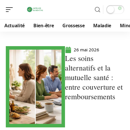
Actualité
Bien-être
Grossesse
Maladie
Min
26 mai 2026
Les soins
alternatifs et la
mutuelle santé :
entre couverture et
remboursements