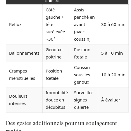
d’abord
Côté
Assis
gauche +
penché en
Reflux
tête
avant
30 à 60 min
surélevée
(avec
~30°
coussin)
Genoux-
Position
Ballonnements
5 à 10 min
poitrine
fœtale
Coussin
Crampes
Position
sous les
10 à 20 min
menstruelles
fœtale
genoux
Immobilité
Surveiller
Douleurs
douce en
signes
À évaluer
intenses
décubitus
d’alerte
Des gestes additionnels pour un soulagement
rapide