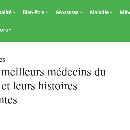
alité
Bien-être
Grossesse
Maladie
Min
iors
026
 meilleurs médecins du
t leurs histoires
ntes