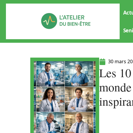
Actu
Sen
30 mars 2
Les 10
monde e
inspira