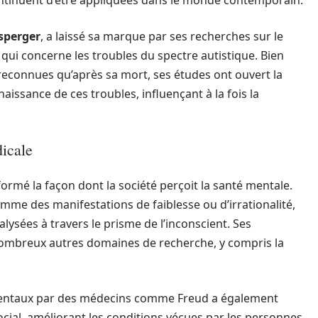
ontinuent d’être appliquées dans le monde contemporain.
sperger
, a laissé sa marque par ses recherches sur le
ui concerne les troubles du spectre autistique. Bien
reconnues qu’après sa mort, ses études ont ouvert la
issance de ces troubles, influençant à la fois la
dicale
ormé la façon dont la société perçoit la santé mentale.
mme des manifestations de faiblesse ou d’irrationalité,
lysées à travers le prisme de l’inconscient. Ses
nombreux autres domaines de recherche, y compris la
mentaux par des médecins comme Freud a également
ocial, améliorant les conditions vécues par les personnes