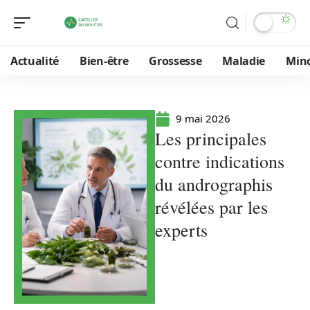
Actualité
Bien-être
Grossesse
Maladie
Min
9 mai 2026
Les principales
contre indications
du andrographis
révélées par les
experts