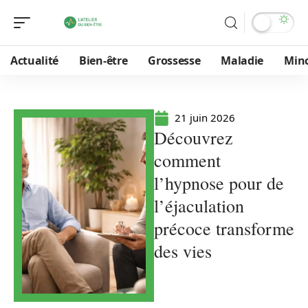
Actualité
Bien-être
Grossesse
Maladie
Min
21 juin 2026
Découvrez
comment
l’hypnose pour de
l’éjaculation
précoce transforme
des vies